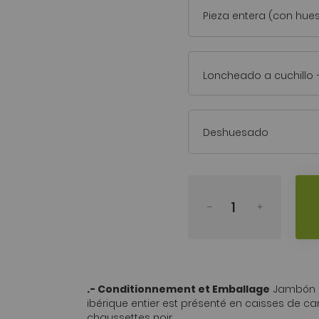
Pieza entera (con hue
Loncheado a cuchillo
Deshuesado
.- Conditionnement et Emballage
Jambón d
ibérique entier est présenté en caisses de ca
chaussettes noir