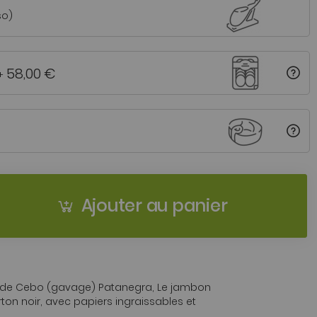
so)
58,00 €
+
Ajouter au panier
e Cebo (gavage) Patanegra, Le jambon
rton noir, avec papiers ingraissables et