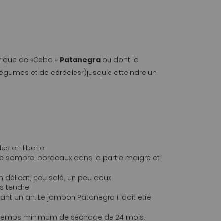
rique de «Cebo »
Patanegra
ou dont la
légumes et de céréalesr)jusqu'e atteindre un
es en liberte
e sombre, bordeaux dans la partie maigre et
 délicat, peu salé, un peu doux
s tendre
ant un an. Le jambon Patanegra il doit etre
 temps minimum de séchage de 24 mois.