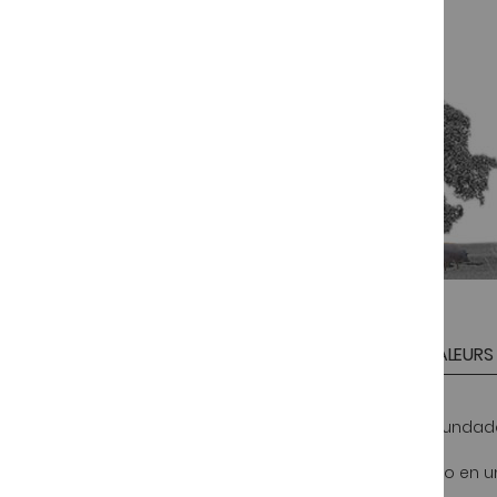
NOTES DE DÉGUSTATION
VALEURS 
Plus
Envasado:
Envuelto en papel antigraso y enfundado
d’information
Embalaje:
Jamón de cebo iberico presentado en un