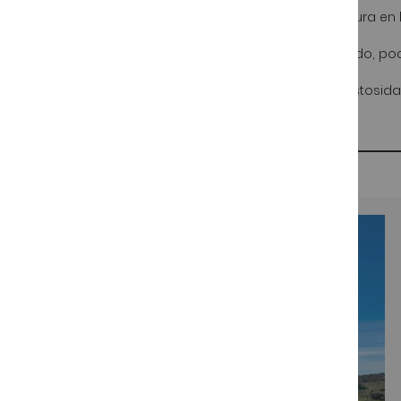
Couleur:
El jamón pasa del rosa al rojo púrpura en 
Olor y Sabor:
Jamón ibérico de sabor delicado, po
Textura:
Homogénea, poco fibrosa y sin pastosidad