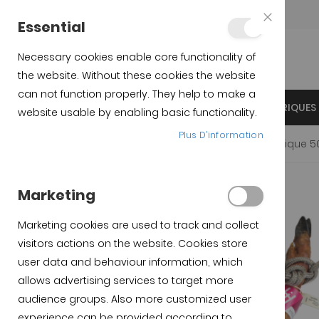
Teléfono:
+34 623 76 35 49
Essential
Close
Cookie
Bar
Necessary cookies enable core functionality of
the website. Without these cookies the website
can not function properly. They help to make a
INICIO
JAMBON PATA NEGRA
ÉPAULES IBÉRIQUES
website usable by enabling basic functionality.
Plus D’information
Accueil
Productos destacados
Jambon cebo Ibérique 50
Skip to the beginning of
Skip to the end of the
Marketing
the images gallery
images gallery
Marketing cookies are used to track and collect
visitors actions on the website. Cookies store
user data and behaviour information, which
allows advertising services to target more
audience groups. Also more customized user
experience can be provided according to