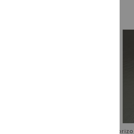
Sauccison Ibérique de
Chorizo